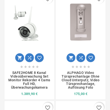
















SAFE2HOME 8 Kanal
ALPHAGO Video
Videoüberwachung Set
Türsprechanlage Ohne
Monitor Rekorder 4 Cams
Cloud Unterputz, Video
Full HD,
Türsprechanlage,
Überwachungskamera
Auflösung Foto
1.389,90 €
175,00 €
favorite_border
favorite_border