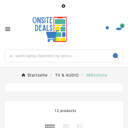

×
Wunschliste erstellen
Name der Wunschliste
0

Abbrechen
Wunschliste erstellen
Startseite
TV & AUDIO
Mikrofone
12 products