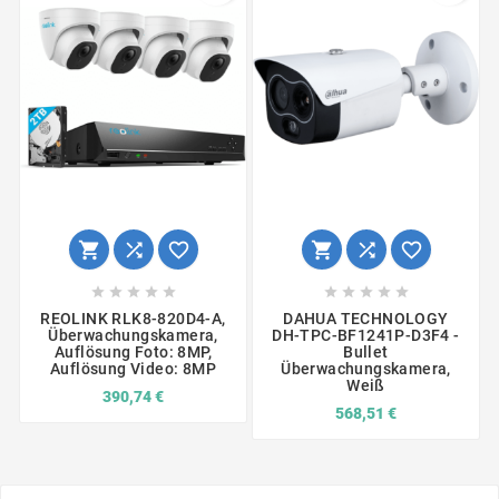
















REOLINK RLK8-820D4-A,
DAHUA TECHNOLOGY
Überwachungskamera,
DH-TPC-BF1241P-D3F4 -
Auflösung Foto: 8MP,
Bullet
Auflösung Video: 8MP
Überwachungskamera,
Weiß
390,74 €
568,51 €