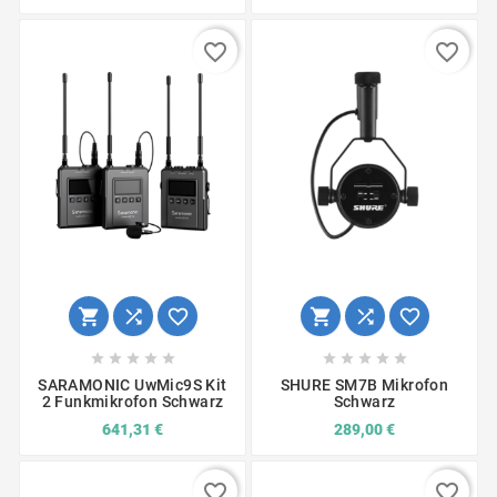
favorite_border
favorite_border
















SARAMONIC UwMic9S Kit
SHURE SM7B Mikrofon
2 Funkmikrofon Schwarz
Schwarz
641,31 €
289,00 €
favorite_border
favorite_border