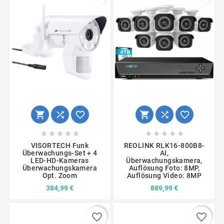
















VISORTECH Funk
REOLINK RLK16-800B8-
Überwachungs-Set + 4
AI,
LED-HD-Kameras
Überwachungskamera,
Überwachungskamera
Auflösung Foto: 8MP,
Opt. Zoom
Auflösung Video: 8MP
384,99 €
889,99 €
favorite_border
favorite_border