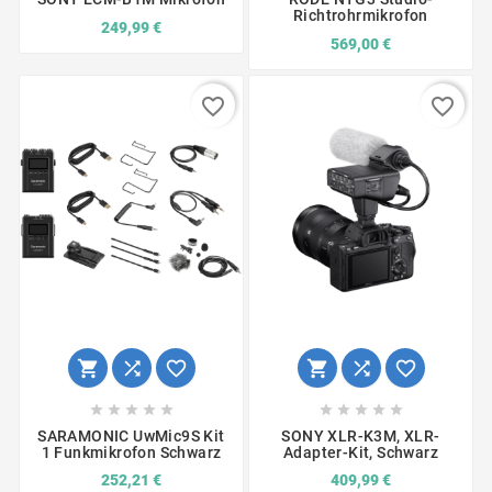
Richtrohrmikrofon
249,99 €
569,00 €
favorite_border
favorite_border
















SARAMONIC UwMic9S Kit
SONY XLR-K3M, XLR-
1 Funkmikrofon Schwarz
Adapter-Kit, Schwarz
252,21 €
409,99 €