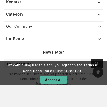

Kontakt

Category

Our Company

Ihr Konto
Newsletter
OK
By continuing use this site, you agree to the
Terms &
Conditions
and our use of cookies.
Sie können Ihr Einverständnis jederzeit widerrufen. Unsere
Kontaktinformationen finden Sie u. a. in der
Accept All
Datenschutzerklärung.